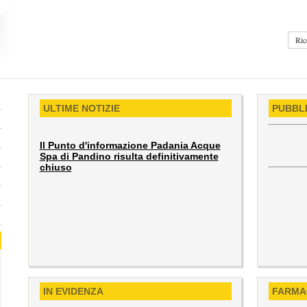
ULTIME NOTIZIE
PUBBLI
Il Punto d'informazione Padania Acque
Spa di Pandino risulta definitivamente
chiuso
IN EVIDENZA
FARMA