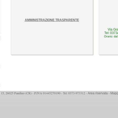
AMMINISTRAZIONE TRASPARENTE
Via Gr
Tel: 0373
Orario:
 15, 26025 Pandino (CR) - P.IVA 01445270190 - Tel: 0373-973312 -
-
Area riservata
Mappa